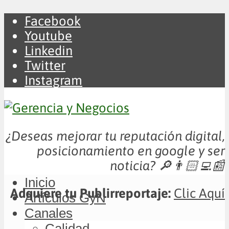
Facebook
Youtube
Linkedin
Twitter
Instagram
¿Deseas mejorar tu reputación digital,
posicionamiento en google y ser
noticia?
🔎👨🏻‍💻📰
Inicio
Adquiere tu Publirreportaje:
Clic Aquí
Artículos GyN
Canales
Calidad