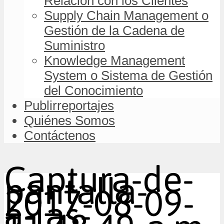
Relación con los Clientes
Supply Chain Management o
Gestión de la Cadena de
Suministro
Knowledge Management
System o Sistema de Gestión
del Conocimiento
Publirreportajes
Quiénes Somos
Contáctenos
Captura-de-
pantalla-
2017-08-09-
a-las-