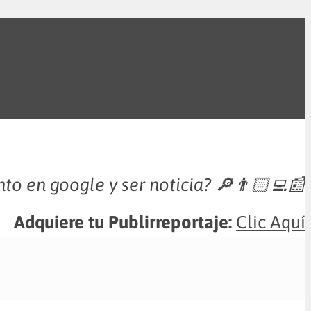
nto en google y ser noticia?
🔎👨🏻‍💻📰
Adquiere tu Publirreportaje:
Clic Aquí