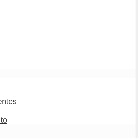
entes
to