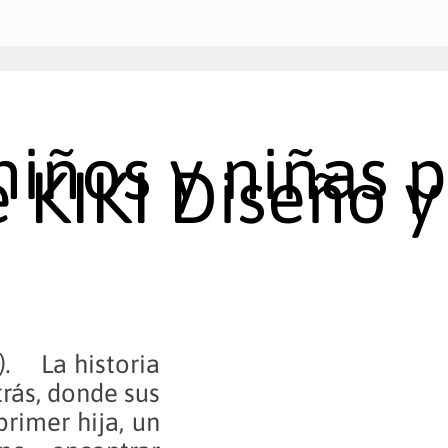
niños y niñas 
 KIKI Diseño 
17).
La historia
rás, donde sus
rimer hija, un