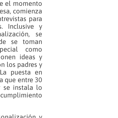
sde el momento
resa, comienza
trevistas para
. Inclusive y
lización, se
onde se toman
pecial como
ponen ideas y
n los padres y
 La puesta en
a que entre 30
 se instala lo
 cumplimiento
sonalización y