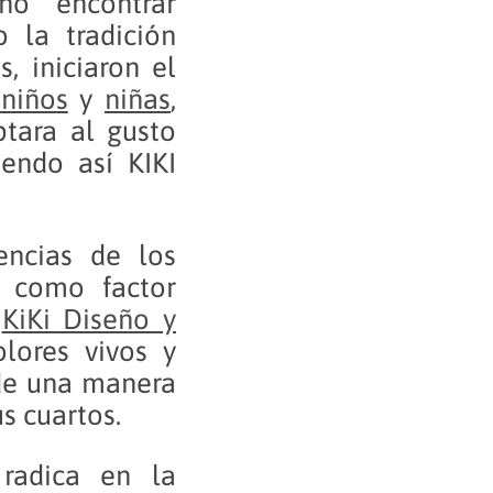
no encontrar
 la tradición
, iniciaron el
 niños
y
niñas
,
tara al gusto
endo así KIKI
encias de los
 como factor
,
KiKi Diseño y
olores vivos y
 de una manera
s cuartos.
radica en la