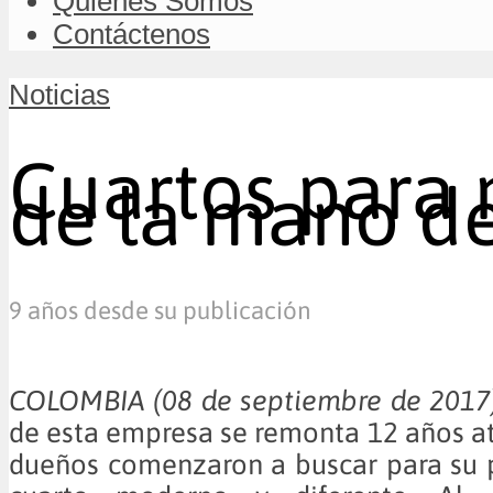
Quiénes Somos
Contáctenos
Noticias
Cuartos para 
de la mano de
9 años desde su publicación
COLOMBIA (08 de septiembre de 20
de esta empresa se remonta 12 años at
dueños comenzaron a buscar para su p