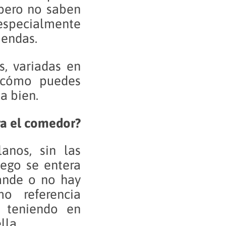
 pero no saben
 especialmente
iendas.
s, variadas en
s cómo puedes
a bien.
ra el comedor?
anos, sin las
uego se entera
ande o no hay
o referencia
 teniendo en
lla.