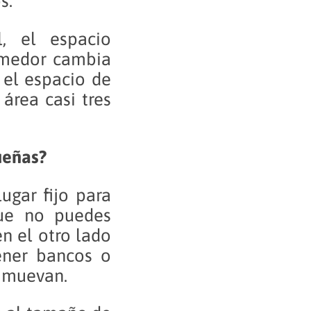
s.
, el espacio
comedor cambia
 el espacio de
área casi tres
ueñas?
ugar fijo para
ue no puedes
n el otro lado
tener bancos o
 muevan.