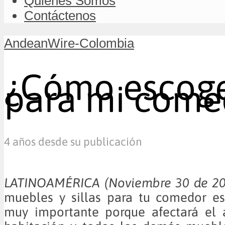
Quiénes Somos
Contáctenos
AndeanWire-Colombia
¿Cómo escoger
para mi come
4 años desde su publicación
LATINOAMÉRICA (Noviembre 30 de
muebles y sillas para tu comedor es
muy importante porque afectará el 