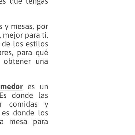
es que tengas
s y mesas, por
l mejor para ti.
de los estilos
res, para qué
 obtener una
omedor
es un
 Es donde las
ir comidas y
n es donde los
na mesa para