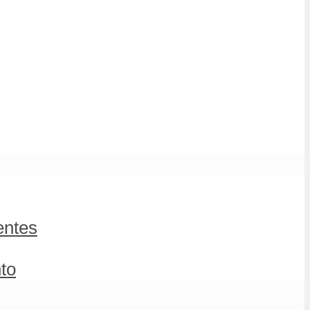
entes
to