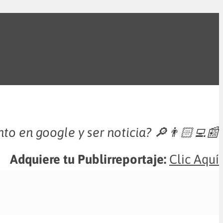
nto en google y ser noticia?
🔎👨🏻‍💻📰
Adquiere tu Publirreportaje:
Clic Aquí