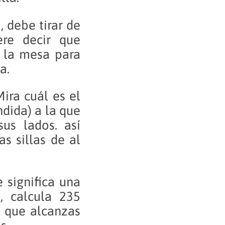
, debe tirar de
ere decir que
e la mesa para
a.
ira cuál es el
dida) a la que
us lados. así
as sillas de al
 significa una
, calcula 235
s que alcanzas