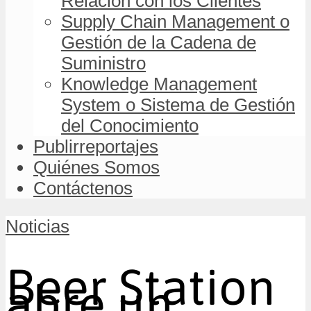
Relación con los Clientes
Supply Chain Management o
Gestión de la Cadena de
Suministro
Knowledge Management
System o Sistema de Gestión
del Conocimiento
Publirreportajes
Quiénes Somos
Contáctenos
Noticias
Beer Station
abre un