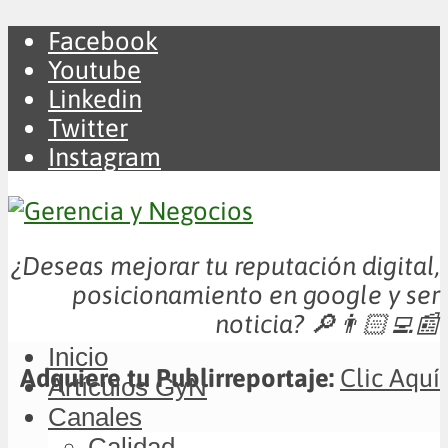
Facebook
Youtube
Linkedin
Twitter
Instagram
¿Deseas mejorar tu reputación digital,
posicionamiento en google y ser
noticia?
🔎👨🏻‍💻📰
Inicio
Adquiere tu Publirreportaje:
Clic Aquí
Artículos GyN
Canales
Calidad