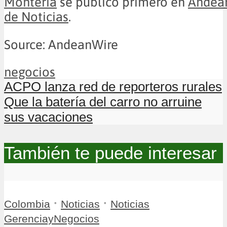
Montería
se publicó primero en
Andean
de Noticias
.
Source: AndeanWire
negocios
ACPO lanza red de reporteros rurales
Que la batería del carro no arruine
sus vacaciones
También te puede interesar
•
•
Colombia
Noticias
Noticias
GerenciayNegocios