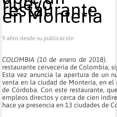
nuevo
restaurante
en Montería
9 años desde su publicación
COLOMBIA (10 de enero de 2018)
restaurante cervecería de Colombia, si
Esta vez anuncia la apertura de un 
venta en la ciudad de Montería, en e
de Córdoba. Con este restaurante, qu
empleos directos y cerca de cien indir
hace ya presencia en 13 ciudades de C