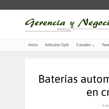
Inicio
Artículos GyN
Canales
Teor
Baterías auto
en c
8 añ