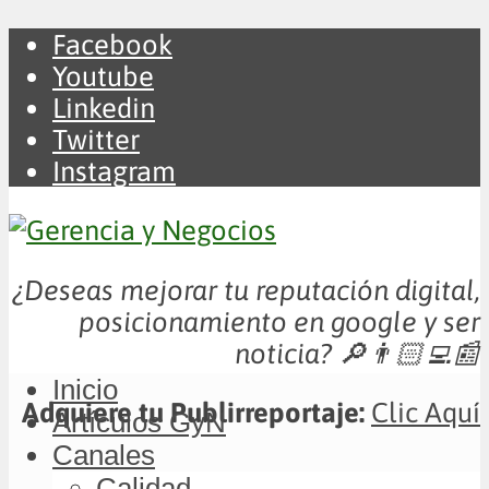
Facebook
Youtube
Linkedin
Twitter
Instagram
¿Deseas mejorar tu reputación digital,
posicionamiento en google y ser
noticia?
🔎👨🏻‍💻📰
Inicio
Adquiere tu Publirreportaje:
Clic Aquí
Artículos GyN
Canales
Calidad