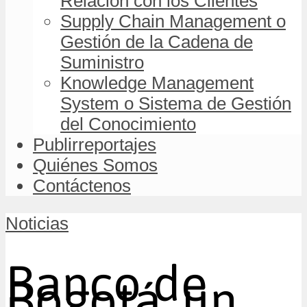
Relación con los Clientes
Supply Chain Management o
Gestión de la Cadena de
Suministro
Knowledge Management
System o Sistema de Gestión
del Conocimiento
Publirreportajes
Quiénes Somos
Contáctenos
Noticias
Banco de
Bogotá, un