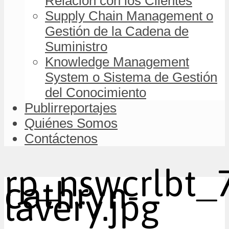
Relación con los Clientes
Supply Chain Management o
Gestión de la Cadena de
Suministro
Knowledge Management
System o Sistema de Gestión
del Conocimiento
Publirreportajes
Quiénes Somos
Contáctenos
rp_nswcrlbt_
cathryn-
lavery.jpg