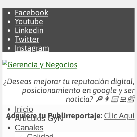
Facebook
Youtube
Linkedin
Twitter
Instagram
¿Deseas mejorar tu reputación digital,
posicionamiento en google y ser
noticia?
🔎👨🏻‍💻📰
Inicio
Adquiere tu Publirreportaje:
Clic Aquí
Artículos GyN
Canales
Calidad