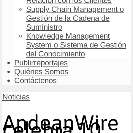
Relación con los Clientes
Supply Chain Management o
Gestión de la Cadena de
Suministro
Knowledge Management
System o Sistema de Gestión
del Conocimiento
Publirreportajes
Quiénes Somos
Contáctenos
Noticias
AndeanWire
celebra 10