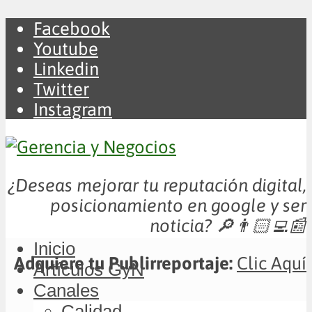
Facebook
Youtube
Linkedin
Twitter
Instagram
¿Deseas mejorar tu reputación digital,
posicionamiento en google y ser
noticia?
🔎👨🏻‍💻📰
Inicio
Adquiere tu Publirreportaje:
Clic Aquí
Artículos GyN
Canales
Calidad