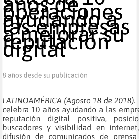
años de
operaciones
ayudando a
las empresas
a mejorar su
reputación
digital
8 años desde su publicación
LATINOAMÉRICA (Agosto 18 de 2018).
celebra 10 años ayudando a las empr
reputación digital positiva, posic
buscadores y visibilidad en interne
difusión de comunicados de prensa