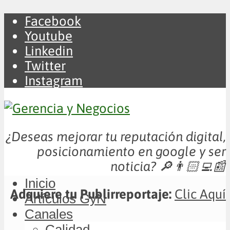
Facebook
Youtube
Linkedin
Twitter
Instagram
¿Deseas mejorar tu reputación digital,
posicionamiento en google y ser
noticia?
🔎👨🏻‍💻📰
Inicio
Adquiere tu Publirreportaje:
Clic Aquí
Artículos GyN
Canales
Calidad