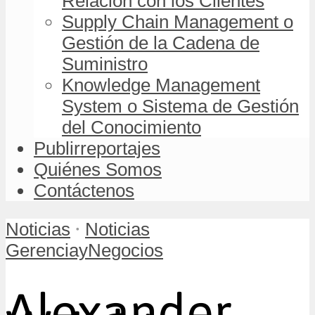
Relación con los Clientes
Supply Chain Management o
Gestión de la Cadena de
Suministro
Knowledge Management
System o Sistema de Gestión
del Conocimiento
Publirreportajes
Quiénes Somos
Contáctenos
•
Noticias
Noticias
GerenciayNegocios
Alexander