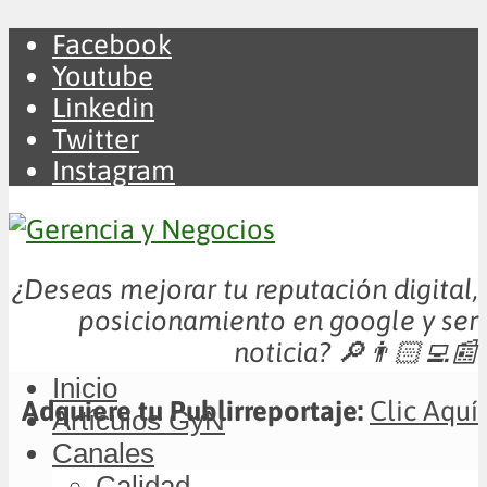
Facebook
Youtube
Linkedin
Twitter
Instagram
¿Deseas mejorar tu reputación digital,
posicionamiento en google y ser
noticia?
🔎👨🏻‍💻📰
Inicio
Adquiere tu Publirreportaje:
Clic Aquí
Artículos GyN
Canales
Calidad