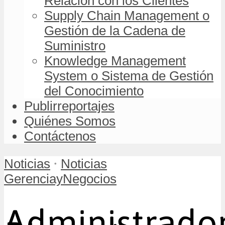
Relación con los Clientes
Supply Chain Management o
Gestión de la Cadena de
Suministro
Knowledge Management
System o Sistema de Gestión
del Conocimiento
Publirreportajes
Quiénes Somos
Contáctenos
•
Noticias
Noticias
GerenciayNegocios
Administrado