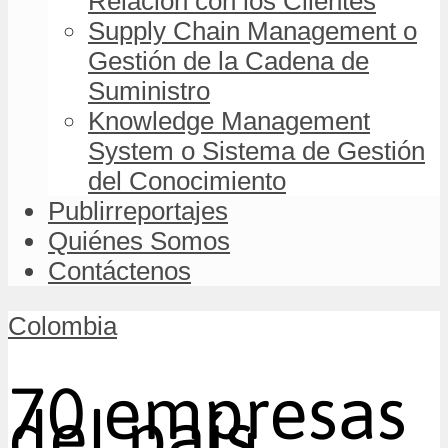
Relación con los Clientes
Supply Chain Management o
Gestión de la Cadena de
Suministro
Knowledge Management
System o Sistema de Gestión
del Conocimiento
Publirreportajes
Quiénes Somos
Contáctenos
Colombia
70 empresas
del país