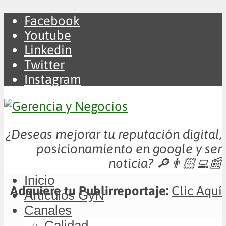
Facebook
Youtube
Linkedin
Twitter
Instagram
¿Deseas mejorar tu reputación digital,
posicionamiento en google y ser
noticia?
🔎👨🏻‍💻📰
Inicio
Adquiere tu Publirreportaje:
Clic Aquí
Artículos GyN
Canales
Calidad