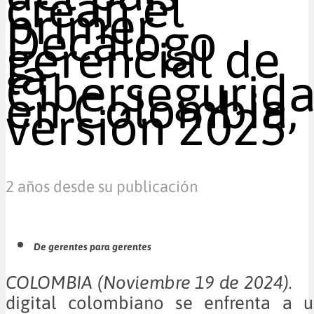
crean el
primer
Decálogo
gerencial de
la
Cibersegurid
en Colombia,
versión 2025
2 años desde su publicación
De gerentes para gerentes
COLOMBIA (Noviembre 19 de 2024
digital colombiano se enfrenta a u