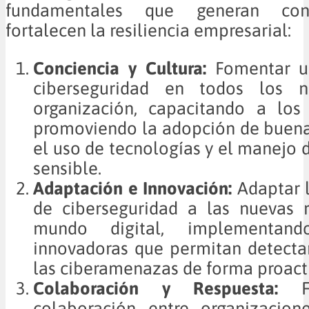
fundamentales que generan con
fortalecen la resiliencia empresarial:
Conciencia y Cultura:
Fomentar un
ciberseguridad en todos los n
organización, capacitando a lo
promoviendo la adopción de buena
el uso de tecnologías y el manejo 
sensible.
Adaptación e Innovación:
Adaptar l
de ciberseguridad a las nuevas r
mundo digital, implementand
innovadoras que permitan detectar
las ciberamenazas de forma proact
Colaboración y Respuesta:
Fo
colaboración entre organizacione