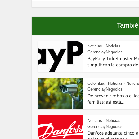
También
Noticias
Noticias
•
GerenciayNegocios
PayPal y Ticketmaster M
simplifican la compra de..
Colombia
Noticias
Notici
•
•
GerenciayNegocios
De prevenir robos a cuid
familias: así está...
Noticias
Noticias
•
GerenciayNegocios
Danfoss adelanta cinco a