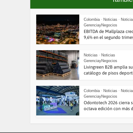
Colombia
Noticias
Notici
•
•
GerenciayNegocios
EBITDA de Mallplaza cre
9,6% en el segundo trimest
Noticias
Noticias
•
GerenciayNegocios
Livingreen B2B amplía su
catálogo de pisos deporti
Colombia
Noticias
Notici
•
•
GerenciayNegocios
Odontotech 2026 cierra 
octava edición con más de