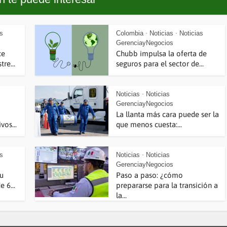
as
Colombia
Noticias
Noticias
•
•
GerenciayNegocios
ce
Chubb impulsa la oferta de
re...
seguros para el sector de...
Noticias
Noticias
•
GerenciayNegocios
La llanta más cara puede ser la
vos...
que menos cuesta:...
as
Noticias
Noticias
•
GerenciayNegocios
su
Paso a paso: ¿cómo
 6...
prepararse para la transición a
la...