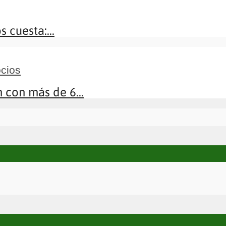
 cuesta:...
cios
 con más de 6...