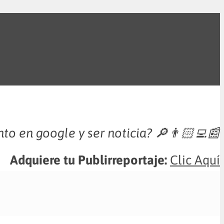
nto en google y ser noticia?
🔎👨🏻‍💻📰
Adquiere tu Publirreportaje:
Clic Aquí