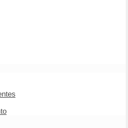
entes
to