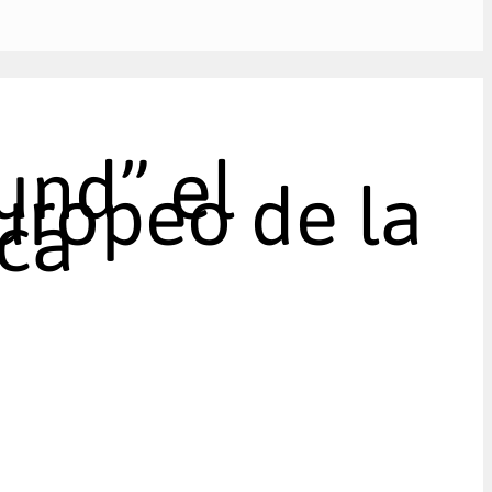
und” el
uropeo de la
ica