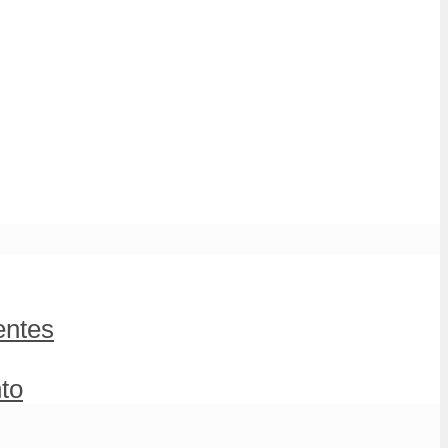
entes
to