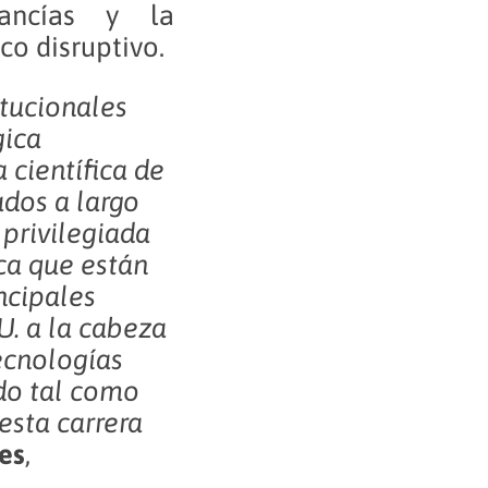
ancías y la
co disruptivo.
itucionales
gica
 científica de
ados a largo
 privilegiada
ica que están
ncipales
U. a la cabeza
ecnologías
do tal como
esta carrera
es
,