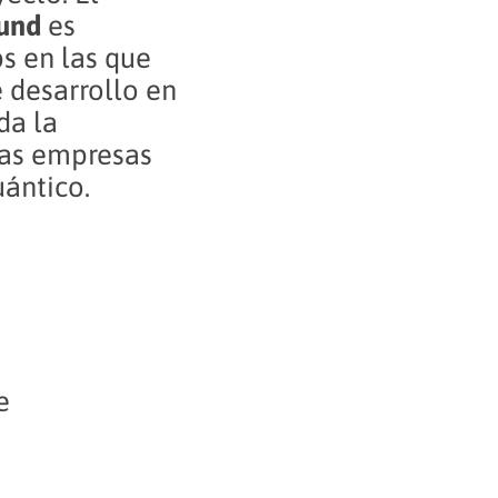
und
es
ps en las que
e desarrollo en
da la
 las empresas
uántico.
e