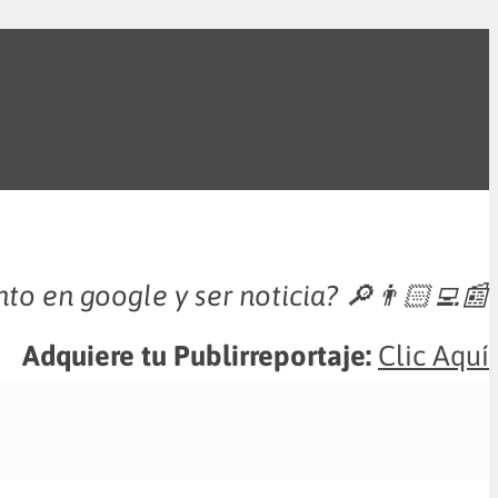
nto en google y ser noticia?
🔎👨🏻‍💻📰
Adquiere tu Publirreportaje:
Clic Aquí