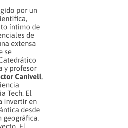
igido por un
entífica,
nto íntimo de
enciales de
una extensa
e se
 Catedrático
a y profesor
íctor Canivell
,
iencia
ia Tech. El
 invertir en
ántica desde
n geográfica.
ecto. El