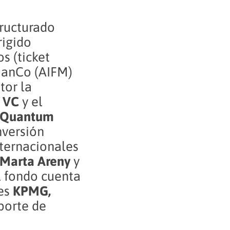
ructurado
igido
s (ticket
ManCo (AIFM)
tor la
s VC
y el
Quantum
nversión
ternacionales
Marta Areny
y
el fondo cuenta
es
KPMG,
porte de