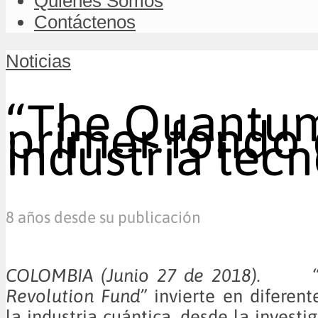
Quiénes Somos
Contáctenos
Noticias
“The Quantum
primer fondo 
industria tec
8 años desde su publicación
COLOMBIA (Junio 27 de 2018). “
Revolution Fund”
invierte en diferent
la industria cuántica, desde la investi