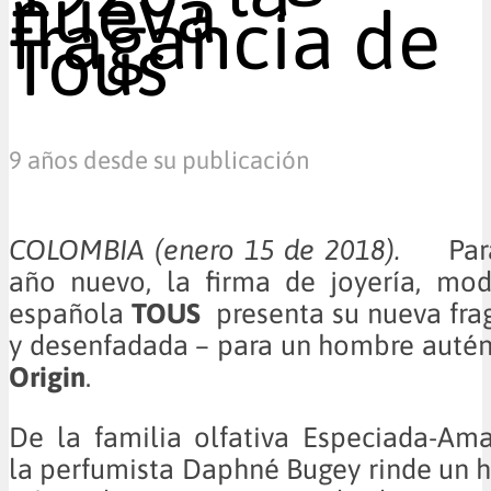
nueva
fragancia de
Tous
9 años desde su publicación
COLOMBIA (enero 15 de 2018).
Par
año nuevo, la firma de joyería, mo
española
TOUS
presenta su nueva frag
y desenfadada – para un hombre autén
Origin
.
De la familia olfativa Especiada-Ama
la perfumista Daphné Bugey rinde un 