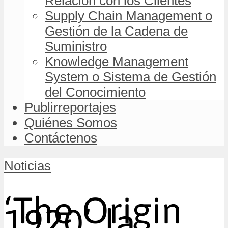
Relación con los Clientes
Supply Chain Management o
Gestión de la Cadena de
Suministro
Knowledge Management
System o Sistema de Gestión
del Conocimiento
Publirreportajes
Quiénes Somos
Contáctenos
Noticias
‘The Origin
1920’, la