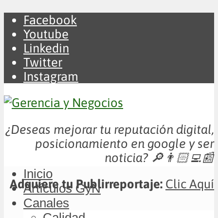
Facebook
Youtube
Linkedin
Twitter
Instagram
¿Deseas mejorar tu reputación digital,
posicionamiento en google y ser
noticia?
🔎👨🏻‍💻📰
Inicio
Adquiere tu Publirreportaje:
Clic Aquí
Artículos GyN
Canales
Calidad