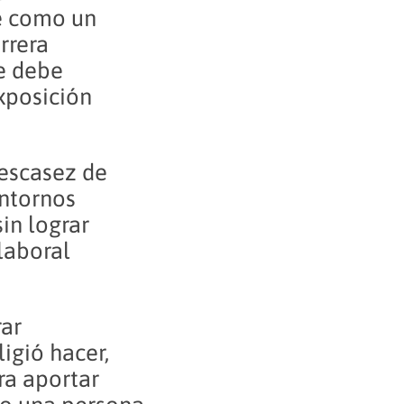
e como un
rrera
ue debe
xposición
 escasez de
entornos
in lograr
laboral
rar
igió hacer,
ra aportar