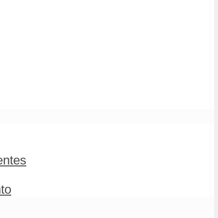
entes
to