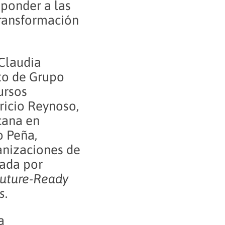
sponder a las
transformación
 Claudia
to de Grupo
ursos
icio Reynoso,
cana en
o Peña,
anizaciones de
rada por
uture-Ready
s
.
a