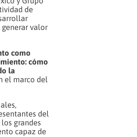
xico y Grupo
tividad de
arrollar
 generar valor
nto como
cimiento: cómo
do la
en el marco del
ales,
esentantes del
 los grandes
lento capaz de