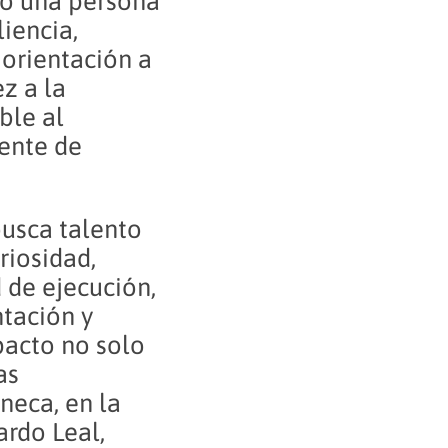
do una persona
iencia,
 orientación a
z a la
ble al
rente de
busca talento
riosidad,
 de ejecución,
ntación y
pacto no solo
as
neca, en la
ardo Leal,