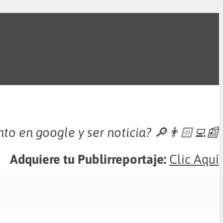
nto en google y ser noticia?
🔎👨🏻‍💻📰
Adquiere tu Publirreportaje:
Clic Aquí