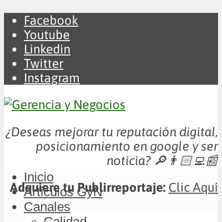
Facebook
Youtube
Linkedin
Twitter
Instagram
¿Deseas mejorar tu reputación digital,
posicionamiento en google y ser
noticia?
🔎👨🏻‍💻📰
Inicio
Adquiere tu Publirreportaje:
Clic Aquí
Artículos GyN
Canales
Calidad