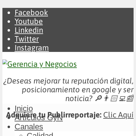
Facebook
Youtube
Linkedin
Twitter
Instagram
¿Deseas mejorar tu reputación digital,
posicionamiento en google y ser
noticia?
🔎👨🏻‍💻📰
Inicio
Adquiere tu Publirreportaje:
Clic Aquí
Artículos GyN
Canales
Calidad