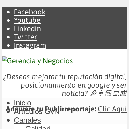
Facebook
Youtube
Linkedin
Twitter
Instagram
¿Deseas mejorar tu reputación digital,
posicionamiento en google y ser
noticia?
🔎👨🏻‍💻📰
Inicio
Adquiere tu Publirreportaje:
Clic Aquí
Artículos GyN
Canales
Calidad