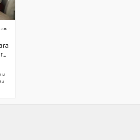
cios
•
ara
...
ara
su