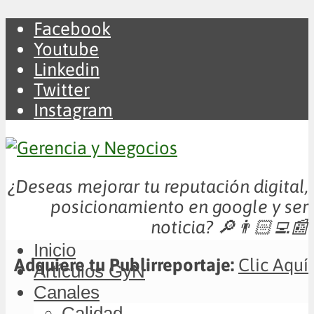
Facebook
Youtube
Linkedin
Twitter
Instagram
¿Deseas mejorar tu reputación digital,
posicionamiento en google y ser
noticia?
🔎👨🏻‍💻📰
Inicio
Adquiere tu Publirreportaje:
Clic Aquí
Artículos GyN
Canales
Calidad