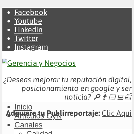
Facebook
Youtube
Linkedin
Twitter
Instagram
¿Deseas mejorar tu reputación digital,
posicionamiento en google y ser
noticia?
🔎👨🏻‍💻📰
Inicio
Adquiere tu Publirreportaje:
Clic Aquí
Artículos GyN
Canales
Calidad