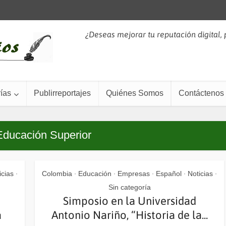
¿Deseas mejorar tu reputación digital,
ías
Publirreportajes
Quiénes Somos
Contáctenos
Educación Superior
icias
Colombia
Educación
Empresas
Español
Noticias
•
•
•
•
•
•
Sin categoría
Simposio en la Universidad
a
Antonio Nariño, “Historia de la...