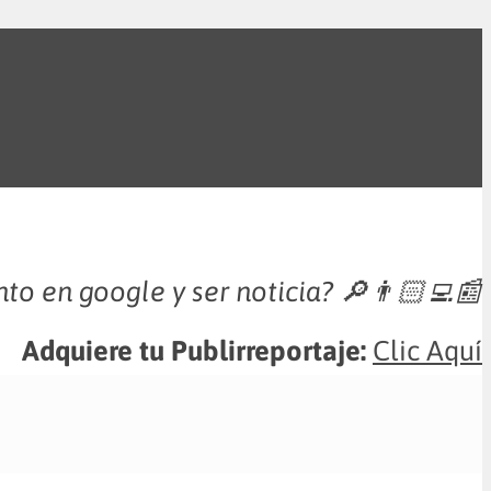
nto en google y ser noticia?
🔎👨🏻‍💻📰
Adquiere tu Publirreportaje:
Clic Aquí