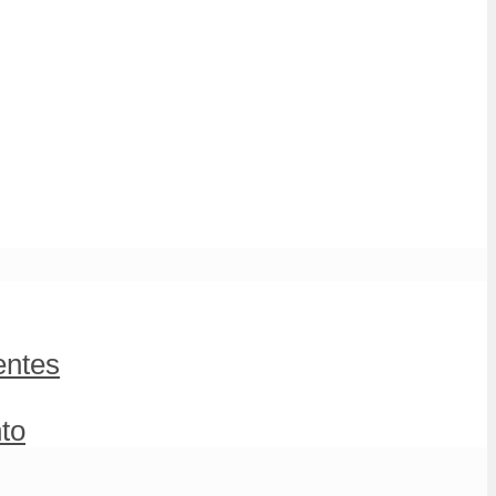
entes
to