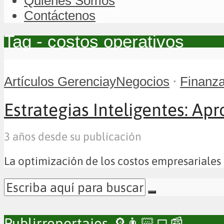
Quiénes Somos
Contáctenos
Tag - costos operativos
•
Artículos GerenciayNegocios
Finanza
Estrategias Inteligentes: Apr
3 años desde su publicación
La optimización de los costos empresariales e
Publirreportajes 🔎👨🏻‍💻📰