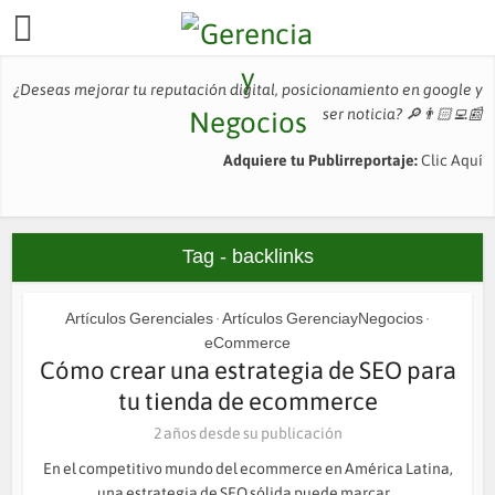
¿Deseas mejorar tu reputación digital, posicionamiento en google y
ser noticia?
🔎👨🏻‍💻📰
Adquiere tu Publirreportaje:
Clic Aquí
Tag - backlinks
Artículos Gerenciales
Artículos GerenciayNegocios
•
•
eCommerce
Cómo crear una estrategia de SEO para
tu tienda de ecommerce
2 años desde su publicación
En el competitivo mundo del ecommerce en América Latina,
una estrategia de SEO sólida puede marcar...