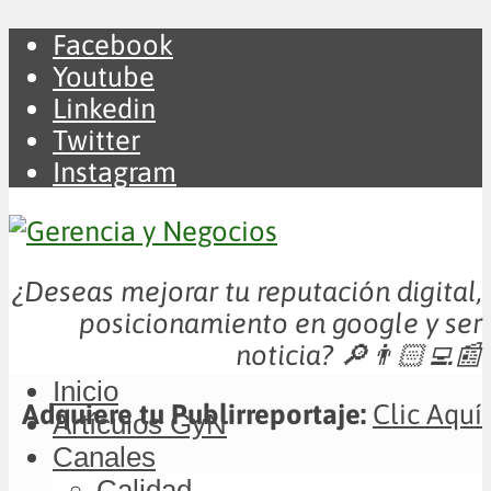
Facebook
Youtube
Linkedin
Twitter
Instagram
¿Deseas mejorar tu reputación digital,
posicionamiento en google y ser
noticia?
🔎👨🏻‍💻📰
Inicio
Adquiere tu Publirreportaje:
Clic Aquí
Artículos GyN
Canales
Calidad