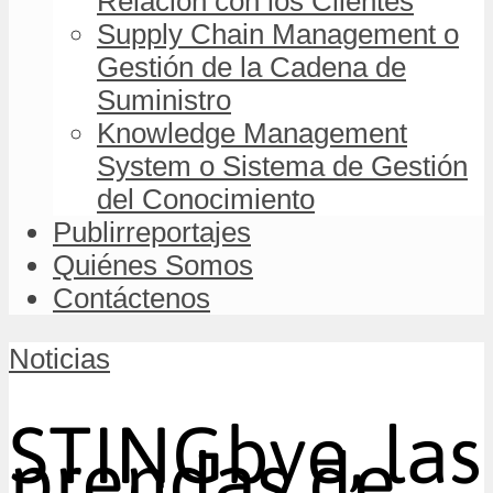
Relación con los Clientes
Supply Chain Management o
Gestión de la Cadena de
Suministro
Knowledge Management
System o Sistema de Gestión
del Conocimiento
Publirreportajes
Quiénes Somos
Contáctenos
Noticias
STINGbye, las
prendas de