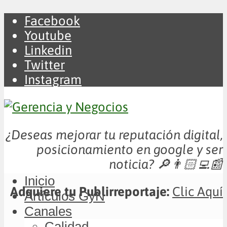
Facebook
Youtube
Linkedin
Twitter
Instagram
¿Deseas mejorar tu reputación digital,
posicionamiento en google y ser
noticia?
🔎👨🏻‍💻📰
Inicio
Adquiere tu Publirreportaje:
Clic Aquí
Artículos GyN
Canales
Calidad