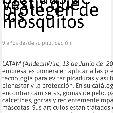
vestir que
protegen de
los
mosquitos
9 años desde su publicación
LATAM (AndeanWire, 13 de Junio de
empresa es pionera en aplicar a las pr
tecnología para evitar picaduras y así 
bienestar y la protección. En su catál
encontrar camisetas, gomas de pelo, p
calcetines, gorras y recientemente rop
mascotas. Sus artículos están tratados