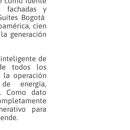
ne como fuente
s fachadas y
 Suites Bogotá
oamérica, cien
 la generación
inteligente de
de todos los
 la operación
de energía,
s. Como dato
completamente
erativo para
iende.