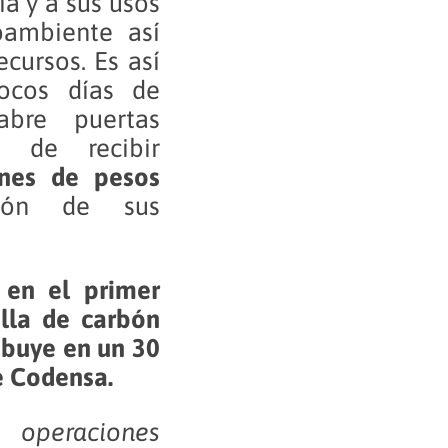
a y a sus usos
oambiente así
cursos. Es así
cos días de
eabre puertas
 de recibir
ones de pesos
ión de sus
 en el primer
lla de carbón
ibuye en un 30
de Codensa.
 operaciones