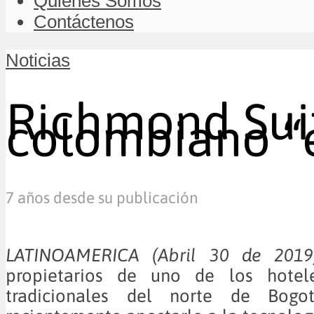
Quiénes Somos
Contáctenos
Noticias
Richmond Suit
colombiano “
7 años desde su publicación
LATINOAMERICA (Abril 30 d
propietarios de uno de los hotele
tradicionales del norte de Bogot