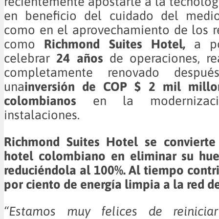
recientemente apostarle a la tecnologí
en beneficio del cuidado del medi
como en el aprovechamiento de los re
como
Richmond Suites Hotel,
a po
celebrar
24 años
de operaciones, r
completamente renovado después
una
inversión de COP $ 2 mil mill
colombianos
en la modernizac
instalaciones.
Richmond Suites Hotel se convierte
hotel colombiano en eliminar su hue
reduciéndola al 100%. Al tiempo contr
por ciento de energía limpia a la red 
“Estamos muy felices de reiniciar