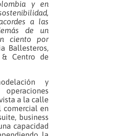
olombia y en
enibilidad,
acordes a las
además de un
ón ciento por
 Ballesteros,
 & Centro de
delación y
operaciones
ista a la calle
l comercial en
uite, business
 una capacidad
pendiendo la