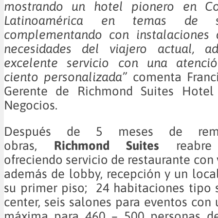
mostrando un hotel pionero en C
Latinoamérica en temas de sost
complementando con instalaciones 
necesidades del viajero actual, 
excelente servicio con una atenci
ciento personalizada”
comenta Francia
Gerente de Richmond Suites Hotel
Negocios.
Después de 5 meses de remo
obras,
Richmond Suites
reabre 
ofreciendo servicio de restaurante con v
además de lobby, recepción y un loca
su primer piso; 24 habitaciones tipo s
center, seis salones para eventos con
máxima para 460 – 500 personas de