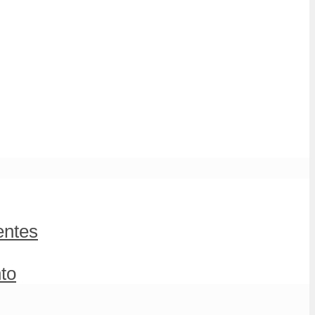
entes
to