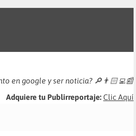
nto en google y ser noticia?
🔎👨🏻‍💻📰
Adquiere tu Publirreportaje:
Clic Aquí