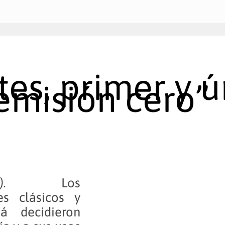
es, primer y ú
emisión cero”
e 2019).
Los
s clásicos y
á decidieron