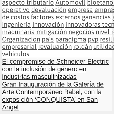
aspecto tributario
Automovil
bioetano
operativo
devaluación
empresa
empre
de costos
factores externos
ganancias
ingeniería
Innovación
innovadoras tec
maquinaria
mitigación
negocios
nivel 
Organizacion
país
paradigma
pvp
resil
empresarial
revaluación
roldán
utilida
vehículos
El compromiso de Schneider Electric
con la inclusión de género en
industrias masculinizadas
Gran Inauguración de la Galería de
Arte Contemporáneo Babel, con la
exposición ‘CONQUISTA’ en San
Ángel