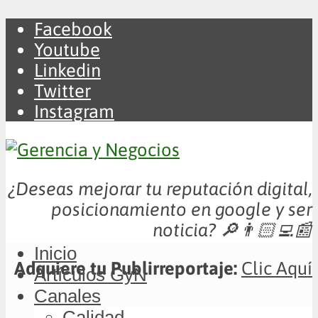
Facebook
Youtube
Linkedin
Twitter
Instagram
¿Deseas mejorar tu reputación digital,
posicionamiento en google y ser
noticia?
🔎👨🏻‍💻📰
Inicio
Adquiere tu Publirreportaje:
Clic Aquí
Artículos GyN
Canales
Calidad