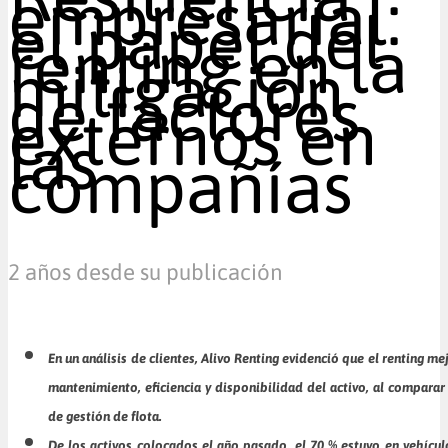
empresarial:
el papel del
renting en la
mitigación
de factores
externos en
las
compañías
2 años desde su publicación
En un análisis de clientes, Alivo Renting evidenció que el renting m
mantenimiento, eficiencia y disponibilidad del activo, al compara
de gestión de flota.
De los activos colocados el año pasado, el 70 % estuvo en vehículo