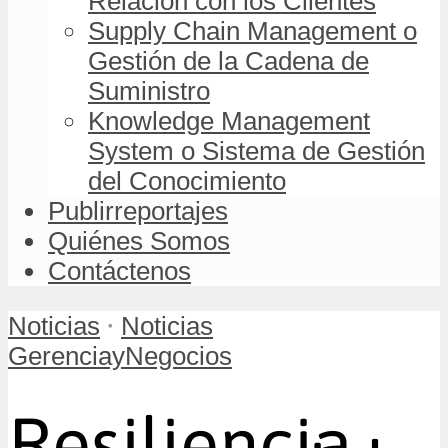
Relación con los Clientes
Supply Chain Management o
Gestión de la Cadena de
Suministro
Knowledge Management
System o Sistema de Gestión
del Conocimiento
Publirreportajes
Quiénes Somos
Contáctenos
•
Noticias
Noticias
GerenciayNegocios
Resiliencia