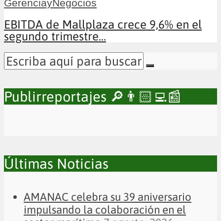
GerenciayNegocios
EBITDA de Mallplaza crece 9,6% en el
segundo trimestre...
Publirreportajes 🔎👨🏻‍💻📰
Últimas Noticias
AMANAC celebra su 39 aniversario
impulsando la colaboración en el