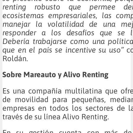
renting robusto que permee de
ecosistemas empresariales, las com
manejar la volatilidad de una me
responder a los desafíos que se l
Debería trabajarse como una polític
que en el país se incentive su uso”
co
Roldán.
Sobre Mareauto y Alivo Renting
Es una compañía multilatina que ofr
de movilidad para pequeñas, media
empresas en todos los sectores de l
través de su línea Alivo Renting.
En su gestión cuenta con más d