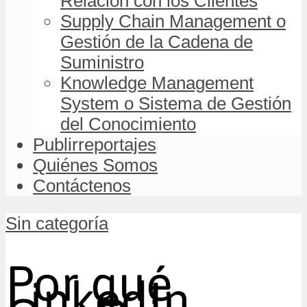
Relación con los Clientes
Supply Chain Management o
Gestión de la Cadena de
Suministro
Knowledge Management
System o Sistema de Gestión
del Conocimiento
Publirreportajes
Quiénes Somos
Contáctenos
Sin categoría
Por qué
LinkedIn,