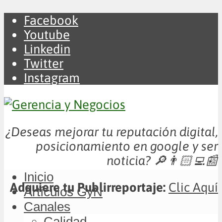
Facebook
Youtube
Linkedin
Twitter
Instagram
¿Deseas mejorar tu reputación digital,
posicionamiento en google y ser
noticia?
🔎👨🏻‍💻📰
Inicio
Adquiere tu Publirreportaje:
Clic Aquí
Artículos GyN
Canales
Calidad