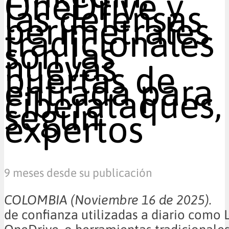
OneDrive y
las defensas
perimetrales
tradicionales
son las
nuevas
puertas de
entrada para
ciberataques,
según
expertos
9 meses desde su publicación
COLOMBIA (Noviembre 16 de 2025)
de confianza utilizadas a diario como 