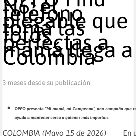
N6: el
teléfono
plegable que
toma las
fotos
perfectas a
mamá llega a
Colombia
3 meses desde su publicación
OPPO presenta “Mi mamá, mi Campeona”, una campaña que res
ayuda a mantener cerca a quienes más importan.
COLOMBIA (Mayo 15 de 2026)
En 