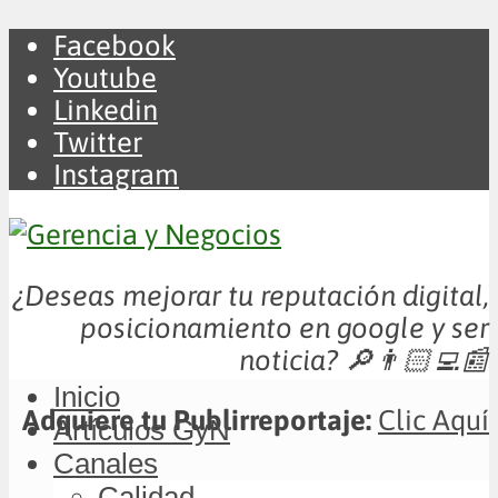
Facebook
Youtube
Linkedin
Twitter
Instagram
¿Deseas mejorar tu reputación digital,
posicionamiento en google y ser
noticia?
🔎👨🏻‍💻📰
Inicio
Adquiere tu Publirreportaje:
Clic Aquí
Artículos GyN
Canales
Calidad