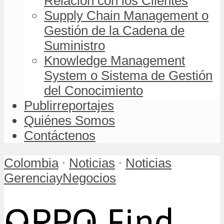
Relación con los Clientes
Supply Chain Management o
Gestión de la Cadena de
Suministro
Knowledge Management
System o Sistema de Gestión
del Conocimiento
Publirreportajes
Quiénes Somos
Contáctenos
•
•
Colombia
Noticias
Noticias
GerenciayNegocios
OPPO Find