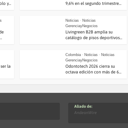
lo y...
9,6% en el segundo trimestre...
as
Noticias
Noticias
•
GerenciayNegocios
de
Livingreen B2B amplía su
..
catálogo de pisos deportivos...
Colombia
Noticias
Noticias
•
•
GerenciayNegocios
ser la
Odontotech 2026 cierra su
octava edición con más de 6...
Aliado de:
AndeanWire