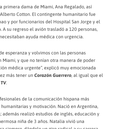
a primera dama de Miami, Ana Regalado, así
Alberto Cotton. El contingente humanitario fue
ao y por funcionarios del Hospital San Jorge y el
. A su regreso el avión trasladó a 120 personas,
 necesitaban ayuda médica con urgencia.
de esperanza y volvimos con las personas
n Miami, y que no tenían otra manera de poder
ención médica urgente”, explicó muy emocionada
vez más tener un
Corazón Guerrero
, al igual que el
 TV
.
ofesionales de la comunicación hispana más
 humanitarias y motivación. Nació en Argentina,
a; además realizó estudios de inglés, educación y
hermosa niña de 3 años. Natalia vivió una
a siempre, dándole un giro radical a su carrera.