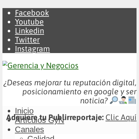
Facebook
Youtube
Linkedin
Twitter
Instagram
¿Deseas mejorar tu reputación digital,
posicionamiento en google y ser
noticia?
Inicio
Adquiere tu Publirreportaje:
Clic Aquí
Artículos GyN
Canales
Calidad