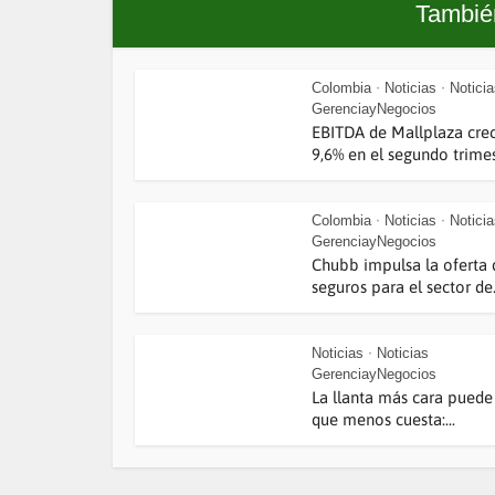
También
Colombia
Noticias
Notici
•
•
GerenciayNegocios
EBITDA de Mallplaza cre
9,6% en el segundo trimest
Colombia
Noticias
Notici
•
•
GerenciayNegocios
Chubb impulsa la oferta 
seguros para el sector de.
Noticias
Noticias
•
GerenciayNegocios
La llanta más cara puede 
que menos cuesta:...