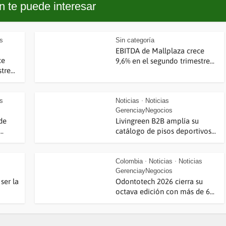
 te puede interesar
as
Sin categoría
EBITDA de Mallplaza crece
ce
9,6% en el segundo trimestre...
re...
as
Noticias
Noticias
•
GerenciayNegocios
de
Livingreen B2B amplía su
..
catálogo de pisos deportivos...
Colombia
Noticias
Noticias
•
•
GerenciayNegocios
ser la
Odontotech 2026 cierra su
octava edición con más de 6...