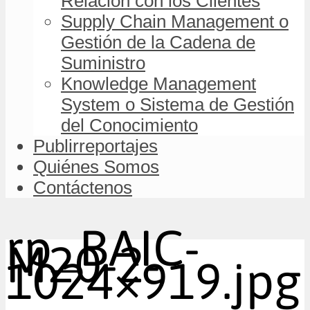
Relación con los Clientes
Supply Chain Management o
Gestión de la Cadena de
Suministro
Knowledge Management
System o Sistema de Gestión
del Conocimiento
Publirreportajes
Quiénes Somos
Contáctenos
rp_BAIC-
M20-2-
1024×919.jpg