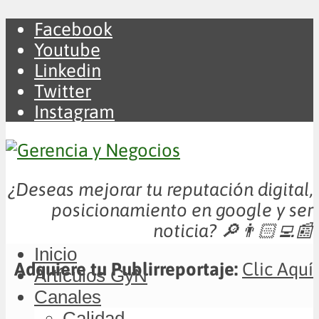
Facebook
Youtube
Linkedin
Twitter
Instagram
¿Deseas mejorar tu reputación digital,
posicionamiento en google y ser
noticia?
🔎👨🏻‍💻📰
Inicio
Adquiere tu Publirreportaje:
Clic Aquí
Artículos GyN
Canales
Calidad