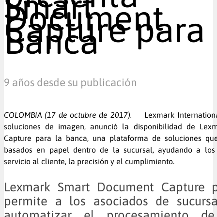
Smart
Document
Capture para
Banca
9 años desde su publicación
COLOMBIA (17 de octubre de 2017).
Lexmark International
soluciones de imagen, anunció la disponibilidad de Le
Capture para la banca, una plataforma de soluciones que
basados en papel dentro de la sucursal, ayudando a los
servicio al cliente, la precisión y el cumplimiento.
Lexmark Smart Document Capture p
permite a los asociados de sucursa
automatizar el procesamiento d