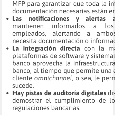
MFP para garantizar que toda la in
documentación necesarias están en 
Las notificaciones y alertas a
mantienen informados a los
empleados, alertando a ambo
necesita documentación o informac
La integración directa
con la ma
plataformas de software y sistema
banco aprovecha la infraestructura
banco, al tiempo que permite una 
cliente
omnichannel
, o sea, le per
sucede.
Hay pistas de auditoría digitales
di
demostrar el cumplimiento de los
regulaciones bancarias.