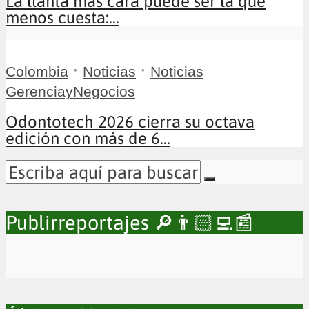
La llanta más cara puede ser la que
menos cuesta:...
•
•
Colombia
Noticias
Noticias
GerenciayNegocios
Odontotech 2026 cierra su octava
edición con más de 6...
Publirreportajes 🔎👨🏻‍💻📰