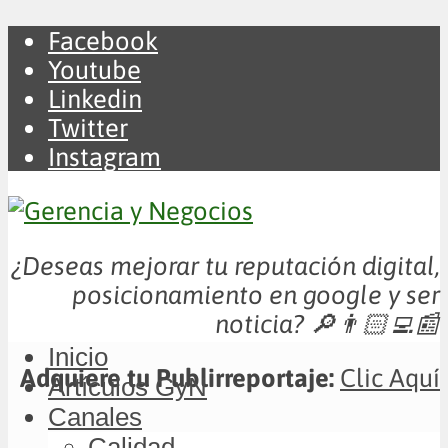
Facebook
Youtube
Linkedin
Twitter
Instagram
¿Deseas mejorar tu reputación digital,
posicionamiento en google y ser
noticia?
🔎👨🏻‍💻📰
Inicio
Adquiere tu Publirreportaje:
Clic Aquí
Artículos GyN
Canales
Calidad