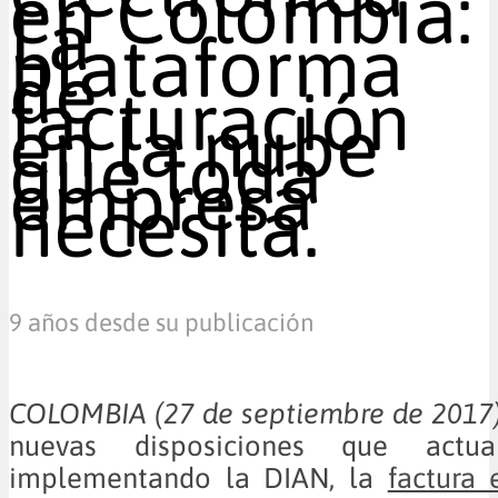
en Colombia:
La
plataforma
de
facturación
en la nube
que toda
empresa
necesita.
9 años desde su publicación
COLOMBIA (27 de septiembre de 20
nuevas disposiciones que actua
implementando la DIAN, la
factura 