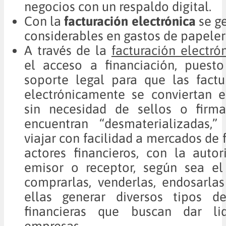
negocios con un respaldo digital.
Con la
facturación electrónica
se g
considerables en gastos de papeler
A través de la
facturación electró
el acceso a financiación, puest
soporte legal para que las factu
electrónicamente se conviertan e
sin necesidad de sellos o fir
encuentran “desmaterializadas,”
viajar con facilidad a mercados de 
actores financieros, con la auto
emisor o receptor, según sea el
comprarlas, venderlas, endosarla
ellas generar diversos tipos d
financieras que buscan dar li
empresas.