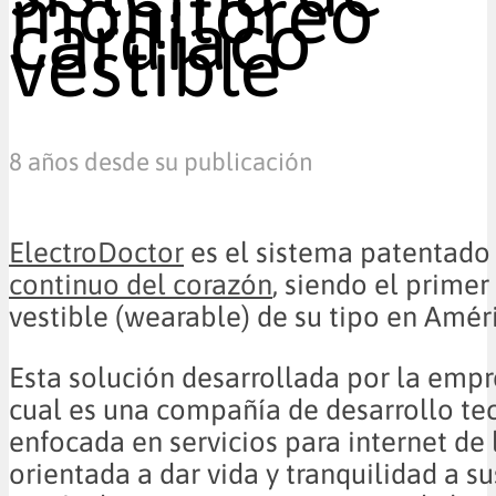
monitoreo
cardiaco
vestible
8 años desde su publicación
ElectroDoctor
es el sistema patentado
continuo del corazón
, siendo el prime
vestible (wearable) de su tipo en Améri
Esta solución desarrollada por la empr
cual es una compañía de desarrollo te
enfocada en servicios para internet de 
orientada a dar vida y tranquilidad a su