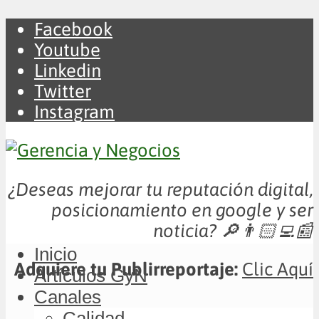
Facebook
Youtube
Linkedin
Twitter
Instagram
¿Deseas mejorar tu reputación digital,
posicionamiento en google y ser
noticia?
🔎👨🏻‍💻📰
Inicio
Adquiere tu Publirreportaje:
Clic Aquí
Artículos GyN
Canales
Calidad