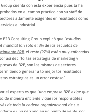
g Group cuenta con esta experiencia pues la ha
robados en el campo práctico con su staff de
a sectores altamente exigentes en resultados como
ervicios e industrial.
de B2B Consulting Group explicó que “
estudios
vel mundial
tan solo el 3% de las escuelas de
ocimiento B2B
, el resto (97%) están muy enfocadas
 por así decirlo, las estrategia de marketing y
mpresas de B2B, son las mismas de sectores
permitiendo generar a lo mejor los resultados
stas estrategias es un error costoso”.
or el experto es que
“una empresa B2B exige que
ada de manera eficiente y que los responsables
vés de toda la cadena organizacional de sus
enderle a una persona en un punto de venta, por