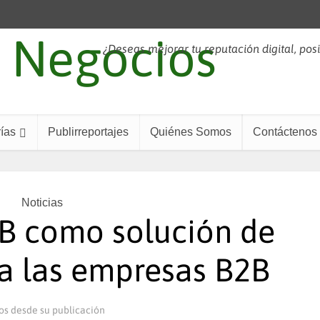
¿Deseas mejorar tu reputación digital, pos
ías
Publirreportajes
Quiénes Somos
Contáctenos
Noticias
B como solución de
a las empresas B2B
os desde su publicación