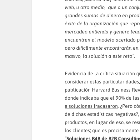
web, u otro medio, que a un conj
grandes sumas de dinero en product
éxito de la organización que repr
mercadeo entienda y genere leads
encuentren el modelo acertado par
pero difícilmente encontrarán en
masivo, la solución a este reto”
.
Evidencia de la crítica situació
considerar estas particularidades
publicación Harvard Business Rev
donde indicaba que el 90% de la
a soluciones fracasaron
. ¿Pero c
de dichas estadísticas negativas?
productos, en lugar de eso, se re
los clientes; que es precisament
“
Soluciones B4B de B2B Consultin