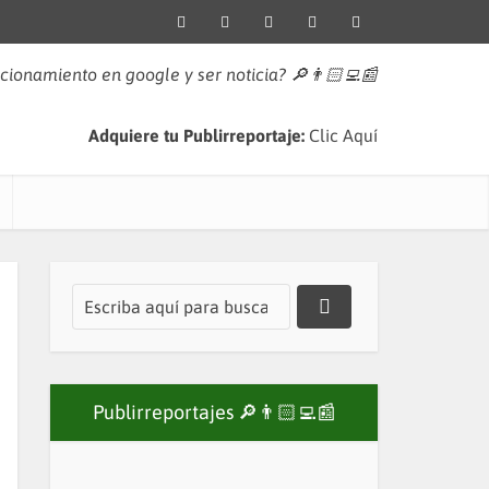
icionamiento en google y ser noticia?
🔎👨🏻‍💻📰
Adquiere tu Publirreportaje:
Clic Aquí
Publirreportajes 🔎👨🏻‍💻📰