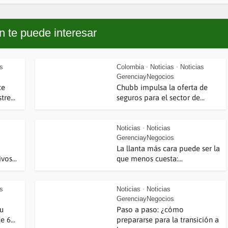
 te puede interesar
as
Colombia
Noticias
Noticias
•
•
GerenciayNegocios
ce
Chubb impulsa la oferta de
re...
seguros para el sector de...
Noticias
Noticias
•
GerenciayNegocios
La llanta más cara puede ser la
vos...
que menos cuesta:...
as
Noticias
Noticias
•
GerenciayNegocios
su
Paso a paso: ¿cómo
 6...
prepararse para la transición a