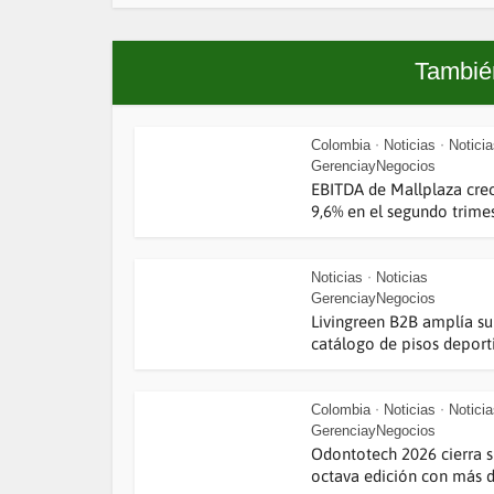
También
Colombia
Noticias
Notici
•
•
GerenciayNegocios
EBITDA de Mallplaza cre
9,6% en el segundo trimest
Noticias
Noticias
•
GerenciayNegocios
Livingreen B2B amplía su
catálogo de pisos deporti
Colombia
Noticias
Notici
•
•
GerenciayNegocios
Odontotech 2026 cierra 
octava edición con más de