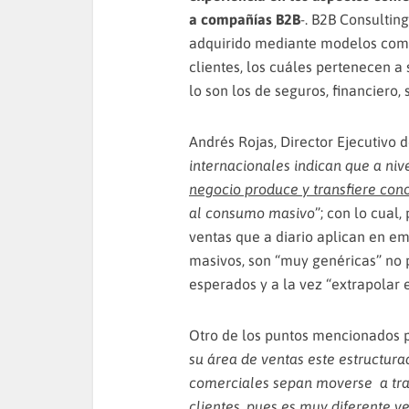
a compañías B2B
-. B2B Consultin
adquirido mediante modelos comp
clientes, los cuáles pertenecen 
lo son los de seguros, financiero, s
Andrés Rojas, Director Ejecutivo 
internacionales indican que a ni
negocio produce y transfiere con
al consumo masivo
”; con lo cual,
ventas que a diario aplican en e
masivos, son “muy genéricas” no 
esperados y a la vez “extrapolar e
Otro de los puntos mencionados p
su área de ventas este estructur
comerciales sepan moverse a tra
clientes, pues es muy diferente v