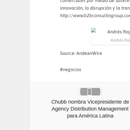
comerciales por medio de talleres
innovación, la disrupción y la tr
http://www.b2bconsultingroup.c
Andrés Roj
Source: AndeanWire
negocios
Chubb nombra Vicepresidente de
Agency Distribution Management
para América Latina