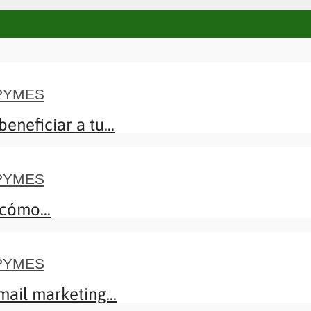
 PYMES
neficiar a tu...
 PYMES
cómo...
 PYMES
il marketing...