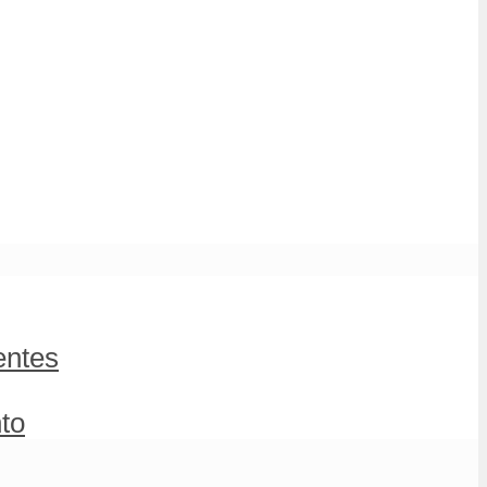
entes
to