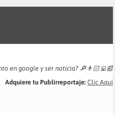
nto en google y ser noticia?
🔎👨🏻‍💻📰
Adquiere tu Publirreportaje:
Clic Aquí