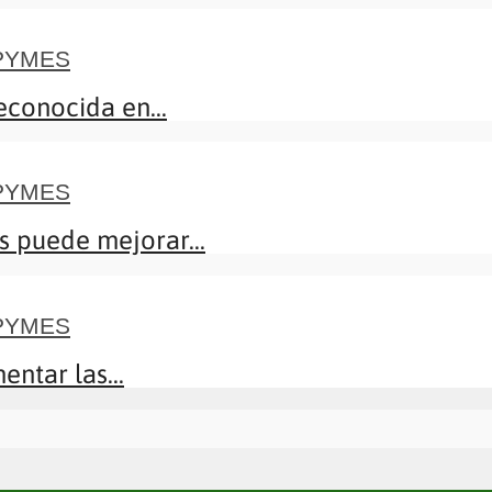
 PYMES
econocida en...
 PYMES
 puede mejorar...
 PYMES
ntar las...