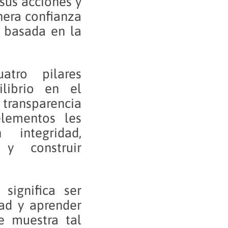
sus acciones y
enera confianza
l basada en la
atro pilares
ilibrio en el
transparencia
elementos les
integridad,
 y construir
significa ser
dad y aprender
se muestra tal