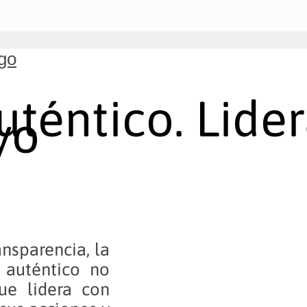
go
auténtico. Lid
yo
ansparencia, la
r auténtico no
ue lidera con