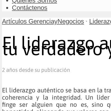
Quiénes Somos
Contáctenos
•
Artículos GerenciayNegocios
Lideraz
El liderazgo 
tu verdadero 
2 años desde su publicación
El liderazgo auténtico se basa en la tr
coherencia y la integridad. Un líde
finge ser alguien que no es, sino q