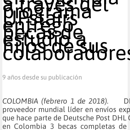
a través del
programa
UPstairs
entregó
becas de
estudio a
hijos de sus
colaboradore
9 años desde su publicación
COLOMBIA (febrero 1 de 2018).
D
proveedor mundial líder en envíos expr
que hace parte de Deutsche Post DHL 
en Colombia 3 becas completas de 