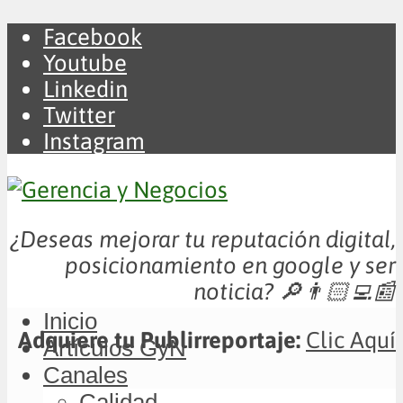
Facebook
Youtube
Linkedin
Twitter
Instagram
¿Deseas mejorar tu reputación digital,
posicionamiento en google y ser
noticia?
🔎👨🏻‍💻📰
Inicio
Adquiere tu Publirreportaje:
Clic Aquí
Artículos GyN
Canales
Calidad