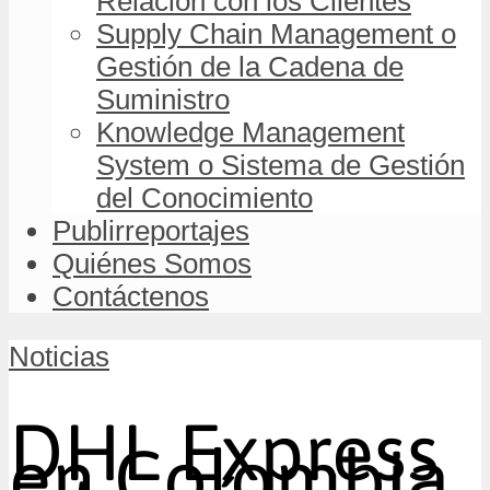
Relación con los Clientes
Supply Chain Management o
Gestión de la Cadena de
Suministro
Knowledge Management
System o Sistema de Gestión
del Conocimiento
Publirreportajes
Quiénes Somos
Contáctenos
Noticias
DHL Express
en Colombia