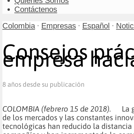
Quiénes Somos
Contáctenos
•
•
•
Colombia
Empresas
Español
Notic
Consejos práct
empresa hacia
8 años desde su publicación
COLOMBIA (febrero 15 de 2018).
La gl
de los mercados y las constantes inno
tecnológicas han reducido la distancia