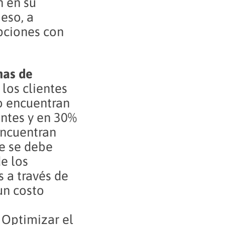
n en su
eso, a
pciones con
nas de
los clientes
o encuentran
antes y en 30%
encuentran
e se debe
de los
 a través de
 un costo
:
Optimizar el