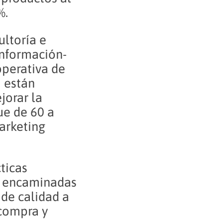
%.
ultoría e
información-
operativa de
I están
jorar la
ue de 60 a
arketing
ticas
án encaminadas
 de calidad a
 compra y