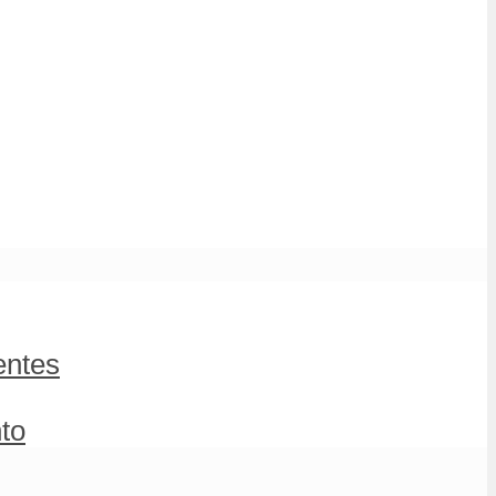
entes
to