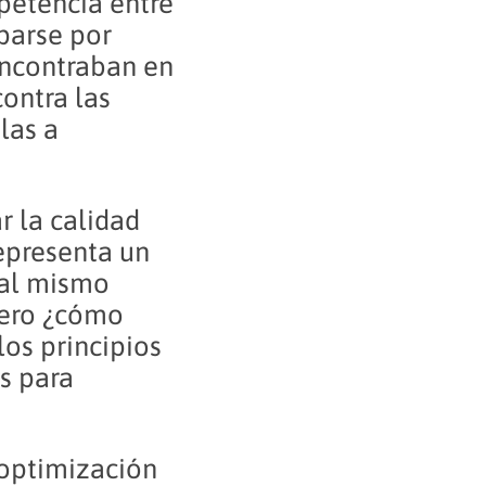
petencia entre
uparse por
encontraban en
ontra las
las a
r la calidad
representa un
 al mismo
Pero ¿cómo
los principios
s para
 optimización