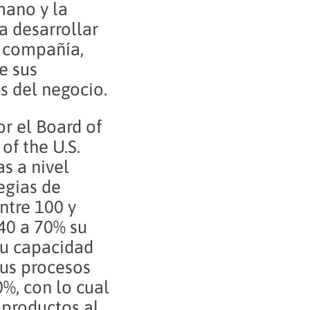
mano y la
a desarrollar
a compañía,
de sus
as del negocio.
r el Board of
of the U.S.
s a nivel
egias de
ntre 100 y
 40 a 70% su
su capacidad
sus procesos
0%, con lo cual
 productos al