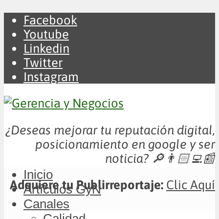
Facebook
Youtube
Linkedin
Twitter
Instagram
¿Deseas mejorar tu reputación digital,
posicionamiento en google y ser
noticia?
🔎👨🏻‍💻📰
Inicio
Adquiere tu Publirreportaje:
Clic Aquí
Artículos GyN
Canales
Calidad