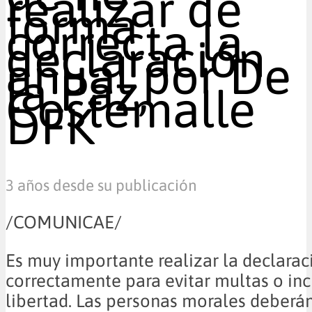
realizar de
forma
correcta la
declaración
anual por De
la Paz,
Costemalle
DFK
3 años desde su publicación
/COMUNICAE/
Es muy importante realizar la declarac
correctamente para evitar multas o inc
libertad. Las personas morales deberán