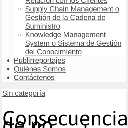
Relación con los Clientes
Supply Chain Management o
Gestión de la Cadena de
Suministro
Knowledge Management
System o Sistema de Gestión
del Conocimiento
Publirreportajes
Quiénes Somos
Contáctenos
Sin categoría
Consecuencia
de no