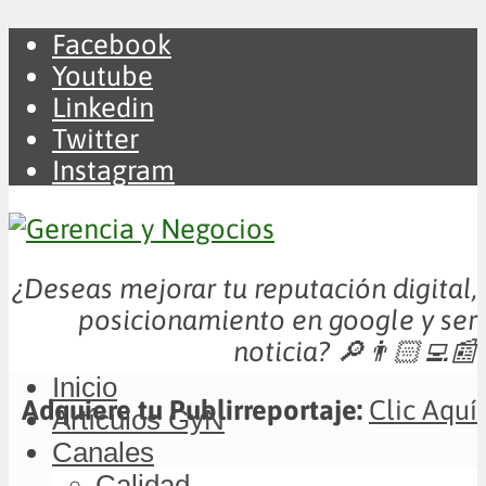
Facebook
Youtube
Linkedin
Twitter
Instagram
¿Deseas mejorar tu reputación digital,
posicionamiento en google y ser
noticia?
🔎👨🏻‍💻📰
Inicio
Adquiere tu Publirreportaje:
Clic Aquí
Artículos GyN
Canales
Calidad