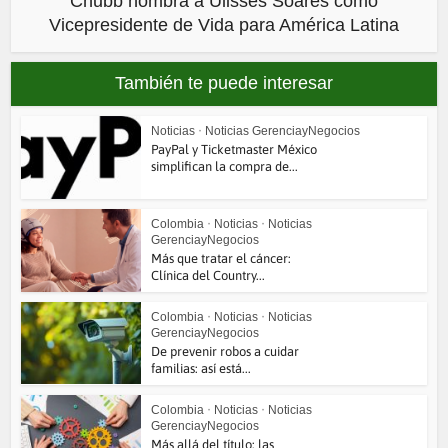
Chubb nombra a Ulisses Soares como
Vicepresidente de Vida para América Latina
También te puede interesar
Noticias
•
Noticias GerenciayNegocios
PayPal y Ticketmaster México
simplifican la compra de...
Colombia
•
Noticias
•
Noticias
GerenciayNegocios
Más que tratar el cáncer:
Clínica del Country...
Colombia
•
Noticias
•
Noticias
GerenciayNegocios
De prevenir robos a cuidar
familias: así está...
Colombia
•
Noticias
•
Noticias
GerenciayNegocios
Más allá del título: las