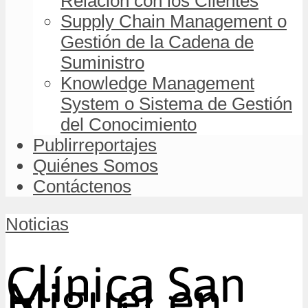
Relación con los Clientes
Supply Chain Management o
Gestión de la Cadena de
Suministro
Knowledge Management
System o Sistema de Gestión
del Conocimiento
Publirreportajes
Quiénes Somos
Contáctenos
Noticias
Clínica San
Miguel en