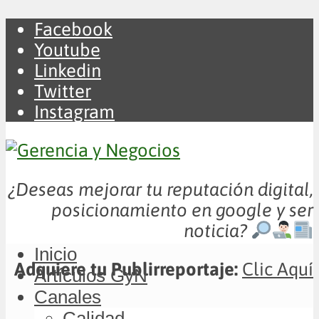
Facebook
Youtube
Linkedin
Twitter
Instagram
¿Deseas mejorar tu reputación digital,
posicionamiento en google y ser
noticia?
Inicio
Adquiere tu Publirreportaje:
Clic Aquí
Artículos GyN
Canales
Calidad