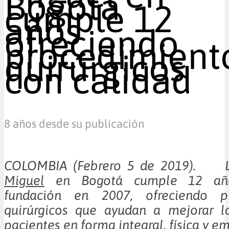
Bogotá
cumple 12
años
ofreciendo
procedimient
quirúrgicos
con calidad
8 años desde su publicación
COLOMBIA (Febrero 5 de 2019).
Miguel
en Bogotá cumple 12 añ
fundación en 2007, ofreciendo pr
quirúrgicos que ayudan a mejorar l
pacientes en forma integral, física y e