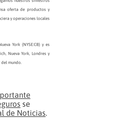
agamos nuestros siniestros
nsa oferta de productos y
nciera y operaciones locales
Nueva York (NYSE:CB) y es
rich, Nueva York, Londres y
r del mundo.
mportante
eguros
se
l de Noticias
.