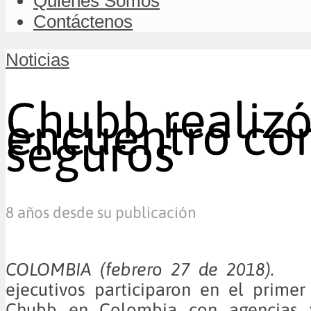
Quiénes Somos
Contáctenos
Noticias
Chubb realiz
encuentro con
seguros
8 años desde su publicación
COLOMBIA (febrero 27 de 2018).
Má
ejecutivos participaron en el prime
Chubb en Colombia con agencias 