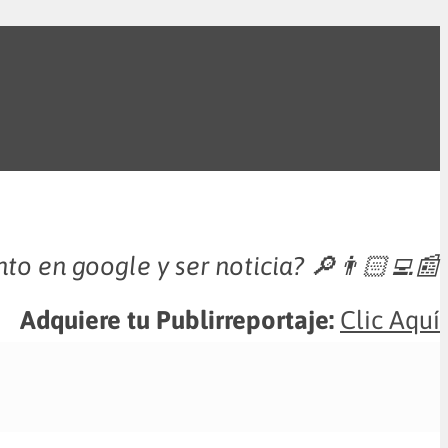
nto en google y ser noticia?
🔎👨🏻‍💻📰
Adquiere tu Publirreportaje:
Clic Aquí