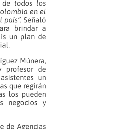
s de todos los
Colombia en el
 país”.
Señaló
ara brindar a
aís un plan de
ial.
ríguez Múnera,
y profesor de
asistentes un
as que regirán
as los pueden
s negocios y
te de Agencias