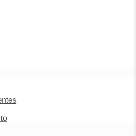
entes
to