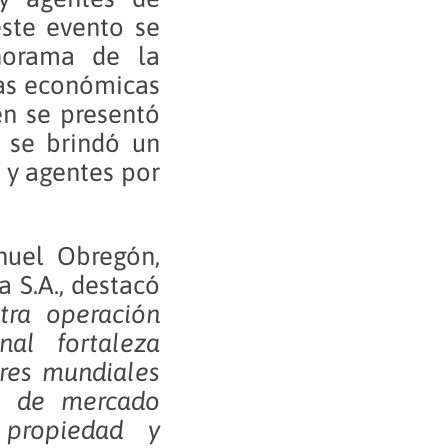
este evento se
anorama de la
as económicas
én se presentó
y se brindó un
 y agentes por
nuel Obregón,
 S.A., destacó
tra operación
al fortaleza
eres mundiales
s, de mercado
 propiedad y