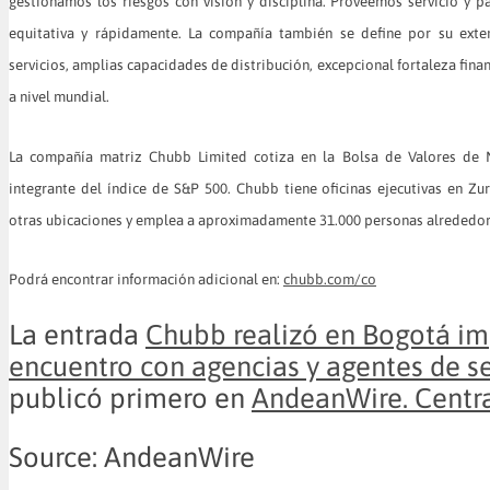
gestionamos los riesgos con visión y disciplina. Proveemos servicio y p
equitativa y rápidamente. La compañía también se define por su exte
servicios, amplias capacidades de distribución, excepcional fortaleza fina
a nivel mundial.
La compañía matriz Chubb Limited cotiza en la Bolsa de Valores de 
integrante del índice de S&P 500. Chubb tiene oficinas ejecutivas en Zu
otras ubicaciones y emplea a aproximadamente 31.000 personas alrededo
Podrá encontrar información adicional en:
chubb.com/co
La entrada
Chubb realizó en Bogotá i
encuentro con agencias y agentes de s
publicó primero en
AndeanWire. Centra
Source: AndeanWire