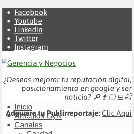
Facebook
Youtube
Linkedin
Twitter
Instagram
¿Deseas mejorar tu reputación digital,
posicionamiento en google y ser
noticia?
🔎👨🏻‍💻📰
Inicio
Adquiere tu Publirreportaje:
Clic Aquí
Artículos GyN
Canales
Calidad