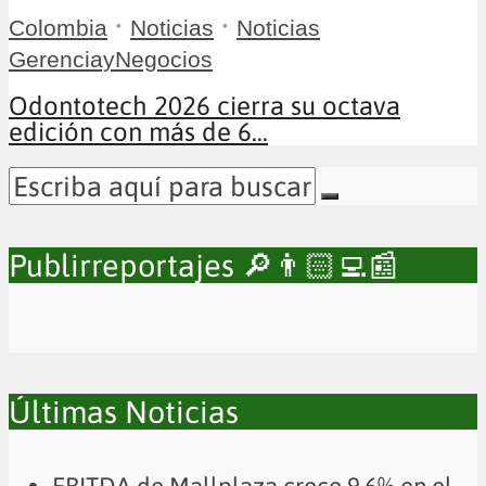
•
•
Colombia
Noticias
Noticias
GerenciayNegocios
Odontotech 2026 cierra su octava
edición con más de 6...
Publirreportajes 🔎👨🏻‍💻📰
Últimas Noticias
EBITDA de Mallplaza crece 9,6% en el