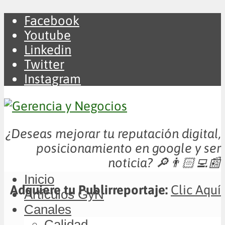
Facebook
Youtube
Linkedin
Twitter
Instagram
¿Deseas mejorar tu reputación digital,
posicionamiento en google y ser
noticia?
🔎👨🏻‍💻📰
Inicio
Adquiere tu Publirreportaje:
Clic Aquí
Artículos GyN
Canales
Calidad